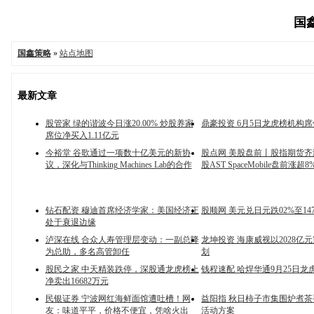
国鑫
国鑫策略
»
站点地图
最新文章
股管家 绿的谐波今日涨20.00% 炒股养家
鼎豪投资 6月5日龙虎榜机构
席位净买入1.11亿元
今裕堂 谷歌通过一项数十亿美元的新协
股点网 美股盘前丨股指期货齐
议，深化与Thinking Machines Lab的合作
股AST SpaceMobile盘前涨超8
钻石配资 穆迪首席经济学家：美国经济正
股顺网 美元兑日元跌02%至147
处于衰退边缘
泸深在线 合众人寿管理层变动：一副总降
龙坤投资 海康威视以2028亿
为总助，多名高管卸任
划
股民之家 中天精装跌停，深股通龙虎榜上
钱程速配 哈焊华通9月25日龙
净卖出16682万元
民银证券 宁波网红海鲜面馆遭吐槽！网
益阳指 秋日柿子市集围炉煮
友：味道平平，价格不便宜，凭啥火出
活动方案