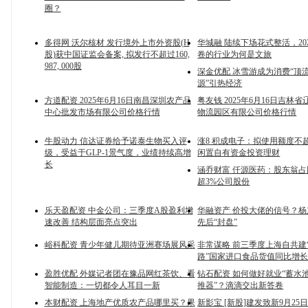
圈？
多得网 沃尔核材 发行境外上市外资股(H
华城融 陆续下场花式整活，20
股)获中国证监会备案, 拟发行不超过160,
卷的行业为何是文旅
987, 000股
深金优配 冰雪游成为消费“顶流
源”引热经济
方道配资 2025年6月16日南昌深圳农产品
粤友钱 2025年6月16日吉林
中心批发市场有限公司价格行情
物流园区有限公司价格行情
牛股动力 信达证券给予诺泰生物买入评
涨8 积成电子：拟使用额度不超
级，受益于GLP-1景气度，业绩持续高增
闲置自有资金投资理财
长
涵乔财富 仟源医药：股东翁
超3%公司股份
乐天盈配资 中金公司：三季度A股盈利增
华融资产 价投大佬的信号？
速改善 结构层面亮点突出
先后“封盘”
峪科配资 青少年健儿期待亚洲赛场展风采
非常谋略 前三季度上海自共建
路”国家进口食品货值同比增长1
盈胜优配 外媒记者团在豫品网红茶饮、看
钻石配资 如何做好就业“蓄水池
智能制造：一切都令人耳目一新
推器”？滴滴交出新答卷
本财配资 上海地产优质农产品哪里买？果
新影宝 [新股]建发致新9月25