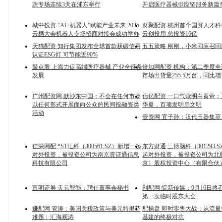
蔬专场连续3天在浦东举行
开启医疗器械供应链服务新篇
城中投资 “AI+机器人”赋能产业未来 2025
财聚配资 杭州首个国资人才
云栖大会机器人专场招商对接会成功举办
云创投用 总投资16亿
天猫配资 知行集团发布全球首款获碳信用
五五策略 刚刚，小米回应召回
认证ESG灯 可节能近90%
聚点股 上海力促高端医疗器械 产业全链条
倍加网配资 机构：第二季度
发展
市场出货量255.5万台，同比增长
广州配资网 默沙东中国：不会在任何市场
佰亿配资 一口气读明白黄帝
以任何形式开展面向公众的民间投融资类
华夏，百项发明启文明
活动
壹资网 宜子孙：汉代玉器集萃 
佳荣网配 *ST汇科（300561.SZ）新增一起
东方财通 三博脑科（301293.
对外投资，被投资公司为南京壹证通信息
起对外投资，被投资公司为北
科技有限公司
京）股权投资中心（有限合伙
富明证券 天元智能：聘任董事会秘书
利配网 皖新传媒：9月16日将召
第一次临时股东大会
赚配网 管涛：美国关税政策与美元特里芬
配操盘 即时零售大战：从流
难题︱汇海观涛
基建的终极对抗