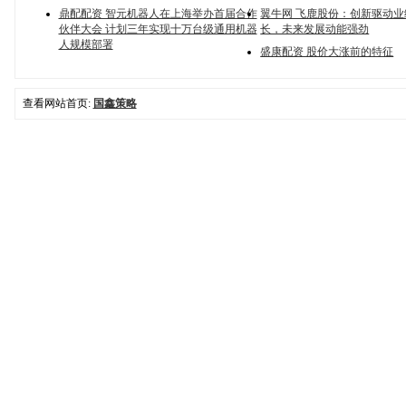
鼎配配资 智元机器人在上海举办首届合作
翼牛网 飞鹿股份：创新驱动
伙伴大会 计划三年实现十万台级通用机器
长，未来发展动能强劲
人规模部署
盛康配资 股价大涨前的特征
查看网站首页:
国鑫策略